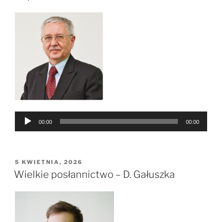
Odtwarzacz
00:00
00:00
plików
dźwiękowych
OPUBLIKOWANE
5 KWIETNIA, 2026
W
Wielkie posłannictwo – D. Gałuszka