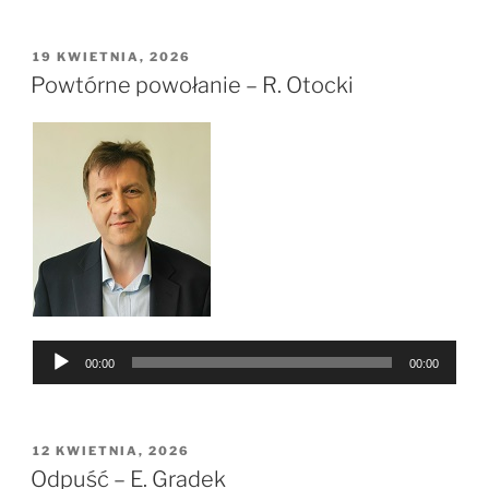
dźwiękowych
OPUBLIKOWANE
19 KWIETNIA, 2026
W
Powtórne powołanie – R. Otocki
Odtwarzacz
00:00
00:00
plików
dźwiękowych
OPUBLIKOWANE
12 KWIETNIA, 2026
W
Odpuść – E. Gradek