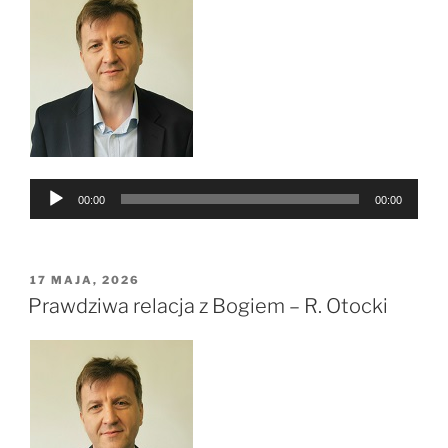
Odtwarzacz
00:00
00:00
plików
dźwiękowych
OPUBLIKOWANE
17 MAJA, 2026
W
Prawdziwa relacja z Bogiem – R. Otocki