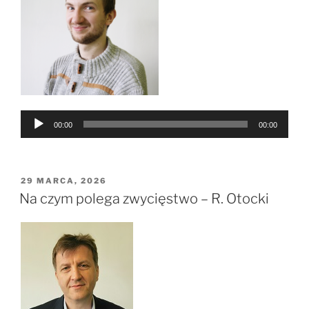
Odtwarzacz
00:00
00:00
plików
dźwiękowych
OPUBLIKOWANE
29 MARCA, 2026
W
Na czym polega zwycięstwo – R. Otocki