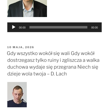
Odtwarzacz
00:00
00:00
plików
dźwiękowych
OPUBLIKOWANE
10 MAJA, 2026
W
Gdy wszystko wokół się wali Gdy wokół
dostrzegasz tylko ruiny i zgliszcza a walka
duchowa wydaje się przegrana Niech się
dzieje wola twoja – D. Lach