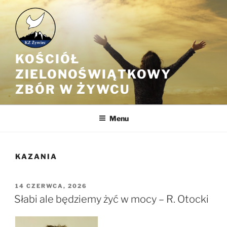
Przejdź
do
treści
KOŚCIÓŁ
ZIELONOŚWIĄTKOWY
ZBÓR W ŻYWCU
Menu
KAZANIA
OPUBLIKOWANE
14 CZERWCA, 2026
W
Słabi ale będziemy żyć w mocy – R. Otocki