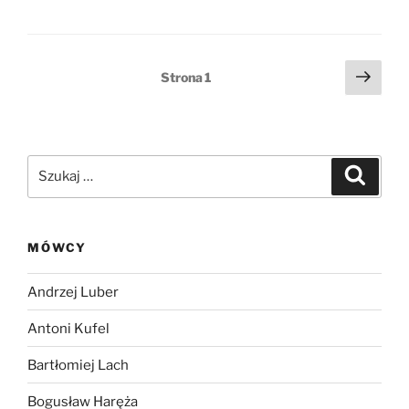
dźwiękowych
Stronicowanie
Nast
Strona
1
stro
wpisów
Szukaj:
Szukaj
MÓWCY
Andrzej Luber
Antoni Kufel
Bartłomiej Lach
Bogusław Haręża