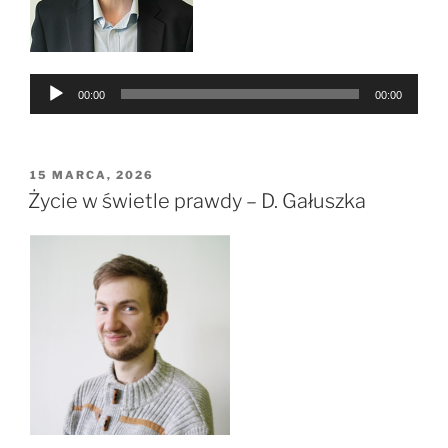
Odtwarzacz
00:00
00:00
plików
dźwiękowych
OPUBLIKOWANE
15 MARCA, 2026
W
Życie w świetle prawdy – D. Gałuszka