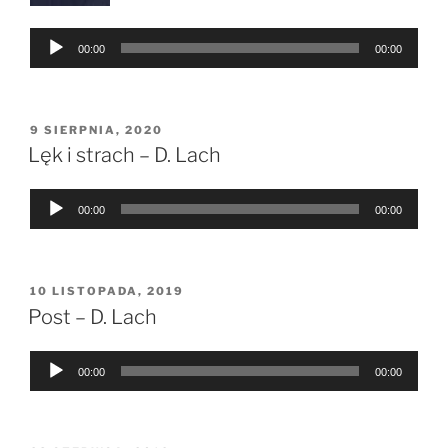
Odtwarzacz
00:00
00:00
plików
dźwiękowych
OPUBLIKOWANE
9 SIERPNIA, 2020
W
Lęk i strach – D. Lach
Odtwarzacz
00:00
00:00
plików
dźwiękowych
OPUBLIKOWANE
10 LISTOPADA, 2019
W
Post – D. Lach
Odtwarzacz
00:00
00:00
plików
dźwiękowych