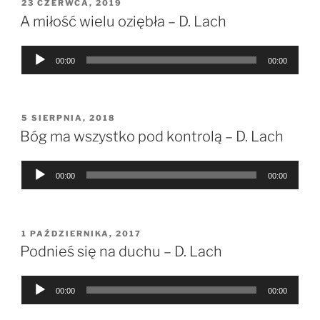
OPUBLIKOWANE
23 CZERWCA, 2019
W
A miłość wielu oziębła – D. Lach
Odtwarzacz
00:00
00:00
plików
dźwiękowych
OPUBLIKOWANE
5 SIERPNIA, 2018
W
Bóg ma wszystko pod kontrolą – D. Lach
Odtwarzacz
00:00
00:00
plików
dźwiękowych
OPUBLIKOWANE
1 PAŹDZIERNIKA, 2017
W
Podnieś się na duchu – D. Lach
Odtwarzacz
00:00
00:00
plików
dźwiękowych