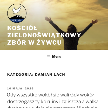
Przejdź
do
treści
KOŚCIÓŁ
ZIELONOŚWIĄTKOWY
ZBÓR W ŻYWCU
Menu
KATEGORIA:
DAMIAN LACH
OPUBLIKOWANE
10 MAJA, 2026
W
Gdy wszystko wokół się wali Gdy wokół
dostrzegasz tylko ruiny i zgliszcza a walka