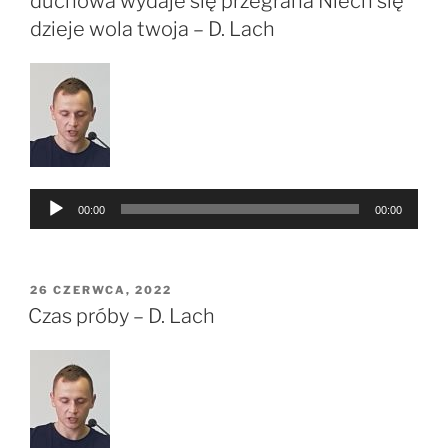
duchowa wydaje się przegrana Niech się
dzieje wola twoja – D. Lach
Odtwarzacz
00:00
00:00
plików
dźwiękowych
OPUBLIKOWANE
26 CZERWCA, 2022
W
Czas próby – D. Lach