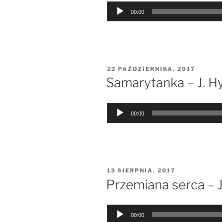
Odtwarzacz
00:00
plików
dźwiękowych
OPUBLIKOWANE
22 PAŹDZIERNIKA, 2017
W
Samarytanka – J. H
Odtwarzacz
00:00
plików
dźwiękowych
OPUBLIKOWANE
13 SIERPNIA, 2017
W
Przemiana serca – J
Odtwarzacz
00:00
plików