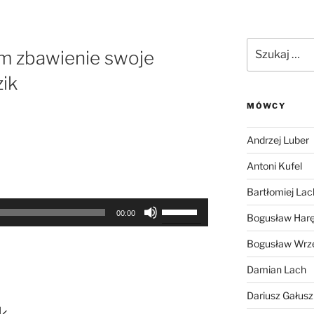
Szukaj:
em zbawienie swoje
zik
MÓWCY
Andrzej Luber
Antoni Kufel
Bartłomiej Lac
Używaj
00:00
Bogusław Har
strzałek
do
Bogusław Wrz
góry
Damian Lach
oraz
do
Dariusz Gałus
dołu
k