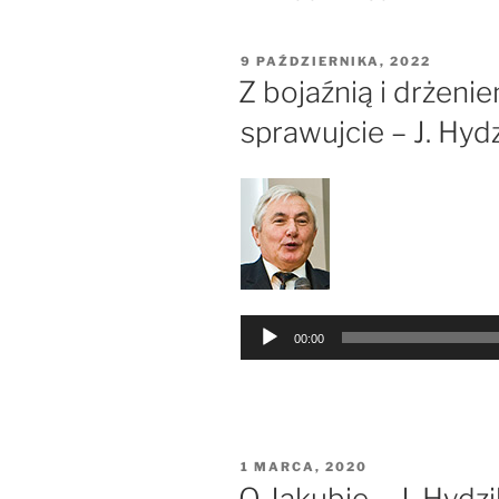
OPUBLIKOWANE
9 PAŹDZIERNIKA, 2022
W
Z bojaźnią i drżeni
sprawujcie – J. Hyd
Odtwarzacz
00:00
plików
dźwiękowych
OPUBLIKOWANE
1 MARCA, 2020
W
O Jakubie – J. Hydzi