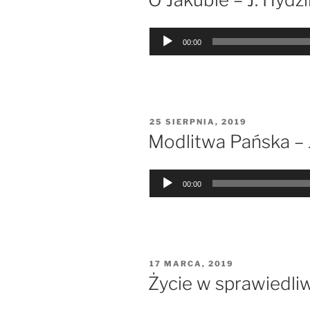
Odtwarzacz
00:00
plików
dźwiękowych
OPUBLIKOWANE
25 SIERPNIA, 2019
W
Modlitwa Pańska – 
Odtwarzacz
00:00
plików
dźwiękowych
OPUBLIKOWANE
17 MARCA, 2019
W
Życie w sprawiedliw