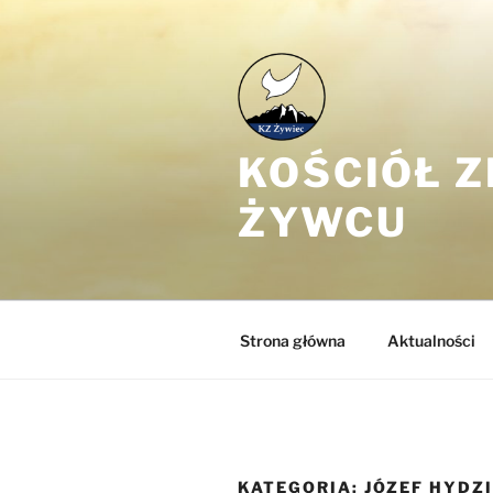
Przejdź
do
treści
KOŚCIÓŁ 
ŻYWCU
Strona główna
Aktualności
KATEGORIA:
JÓZEF HYDZ