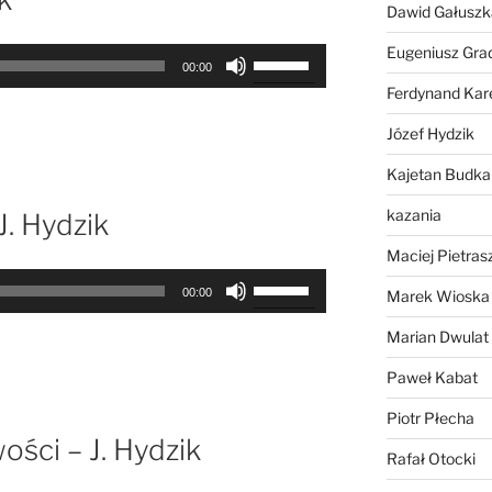
Dawid Gałuszk
aby
zwiększyć
Eugeniusz Gra
Używaj
lub
00:00
strzałek
Ferdynand Kar
zmniejszyć
do
głośność.
Józef Hydzik
góry
oraz
Kajetan Budka
do
dołu
kazania
J. Hydzik
aby
Maciej Pietras
zwiększyć
Używaj
lub
00:00
Marek Wioska
strzałek
zmniejszyć
do
Marian Dwulat
głośność.
góry
Paweł Kabat
oraz
do
Piotr Płecha
dołu
ości – J. Hydzik
Rafał Otocki
aby
zwiększyć