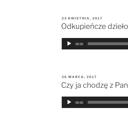
OPUBLIKOWANE
23 KWIETNIA, 2017
W
Odkupieńcze dzieło 
Odtwarzacz
00:00
plików
dźwiękowych
OPUBLIKOWANE
26 MARCA, 2017
W
Czy ja chodzę z Pan
Odtwarzacz
00:00
plików
dźwiękowych