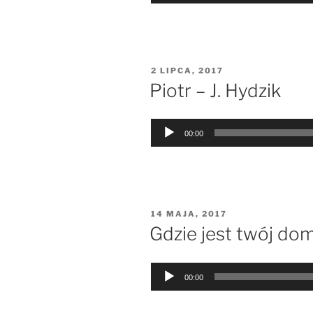
dźwiękowych
OPUBLIKOWANE
2 LIPCA, 2017
W
Piotr – J. Hydzik
Odtwarzacz
00:00
plików
dźwiękowych
OPUBLIKOWANE
14 MAJA, 2017
W
Gdzie jest twój dom
Odtwarzacz
00:00
plików
dźwiękowych