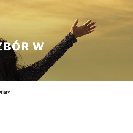
ZBÓR W
fiary