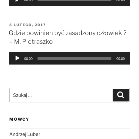
plików
dźwiękowych
OPUBLIKOWANE
5 LUTEGO, 2017
W
Gdzie powinien być zasadzony człowiek ?
– M. Pietraszko
Odtwarzacz
00:00
00:00
plików
dźwiękowych
Szukaj:
Szukaj
MÓWCY
Andrzej Luber