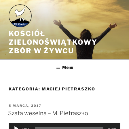
Przejdź
do
treści
KOŚCIÓŁ
ZIELONOŚWIĄTKOWY
ZBÓR W ŻYWCU
Menu
KATEGORIA:
MACIEJ PIETRASZKO
OPUBLIKOWANE
5 MARCA, 2017
W
Szata weselna – M. Pietraszko
Odtwarzacz
00:00
00:00