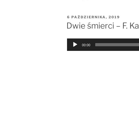
OPUBLIKOWANE
6 PAŹDZIERNIKA, 2019
W
Dwie śmierci – F. Ka
Odtwarzacz
00:00
plików
dźwiękowych