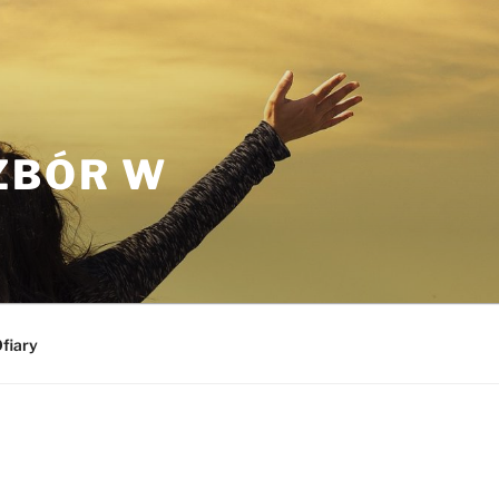
ZBÓR W
fiary