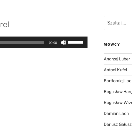
Szukaj:
rel
Używaj
00:00
MÓWCY
strzałek
do
Andrzej Luber
góry
oraz
Antoni Kufel
do
Bartłomiej Lac
dołu
aby
Bogusław Har
zwiększyć
Bogusław Wrz
lub
zmniejszyć
Damian Lach
głośność.
Dariusz Gałus