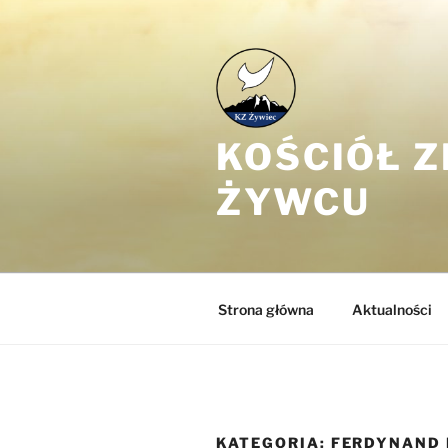
Przejdź
do
treści
KOŚCIÓŁ 
ŻYWCU
Strona główna
Aktualności
KATEGORIA:
FERDYNAND 