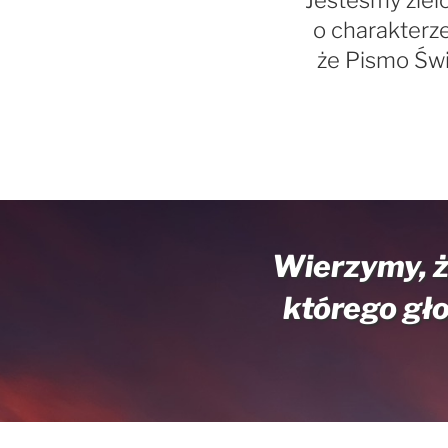
Jesteśmy ziel
o charakterz
że Pismo Świ
Wierzymy, ż
którego gło