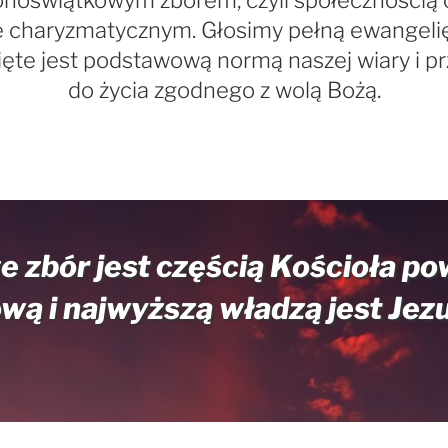
onoświątkowym zborem, czyli społecznością 
e charyzmatycznym. Głosimy pełną ewangelię
ęte jest podstawową normą naszej wiary i 
do życia zgodnego z wolą Bożą.
e zbór jest częścią Kościoła p
wą i najwyższą władzą jest Jez