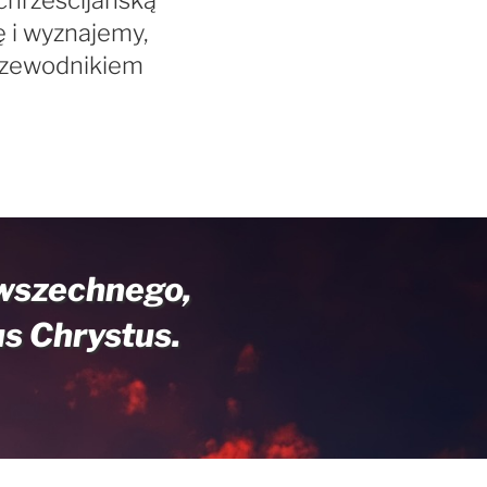
chrześcijańską
 i wyznajemy,
przewodnikiem
owszechnego,
us Chrystus.