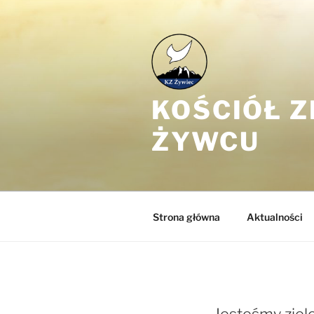
Przejdź
do
treści
KOŚCIÓŁ 
ŻYWCU
Strona główna
Aktualności