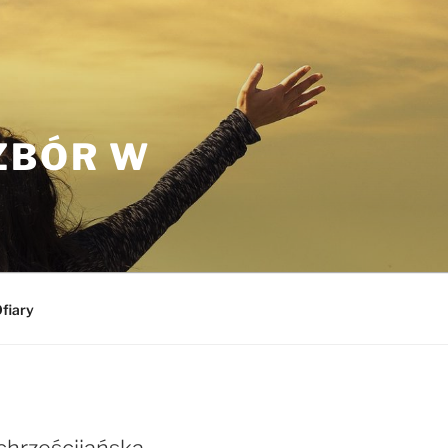
ZBÓR W
fiary