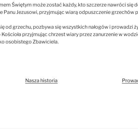
smem Świętym może zostać każdy, kto szczerze nawróci się d
ie Panu Jezusowi, przyjmując wiarą odpuszczenie grzechów p
ę od grzechu, pozbywa się wszystkich nałogów i prowadzi ż
Kościoła przyjmując chrzest wiary przez zanurzenie w wodz
ako osobistego Zbawiciela.
Nasza historia
Prowad