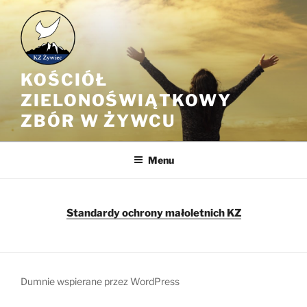
Przejdź
do
treści
KOŚCIÓŁ
ZIELONOŚWIĄTKOWY
ZBÓR W ŻYWCU
Menu
Standardy ochrony małoletnich KZ
Dumnie wspierane przez WordPress