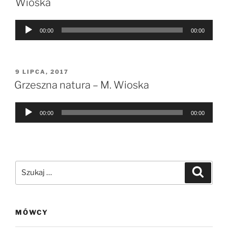
Wioska
Odtwarzacz
00:00
00:00
plików
dźwiękowych
OPUBLIKOWANE
9 LIPCA, 2017
W
Grzeszna natura – M. Wioska
Odtwarzacz
00:00
00:00
plików
dźwiękowych
Szukaj:
Szukaj
MÓWCY