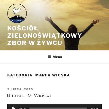
Przejdź
do
treści
KOŚCIÓŁ
ZIELONOŚWIĄTKOWY
ZBÓR W ŻYWCU
Menu
KATEGORIA:
MAREK WIOSKA
OPUBLIKOWANE
9 LIPCA, 2023
W
Ufność – M. Wioska
Odtwarzacz
00:00
00:00