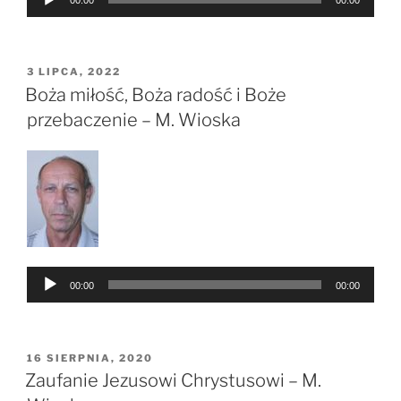
plików
dźwiękowych
OPUBLIKOWANE
3 LIPCA, 2022
W
Boża miłość, Boża radość i Boże
przebaczenie – M. Wioska
Odtwarzacz
00:00
00:00
plików
dźwiękowych
OPUBLIKOWANE
16 SIERPNIA, 2020
W
Zaufanie Jezusowi Chrystusowi – M.