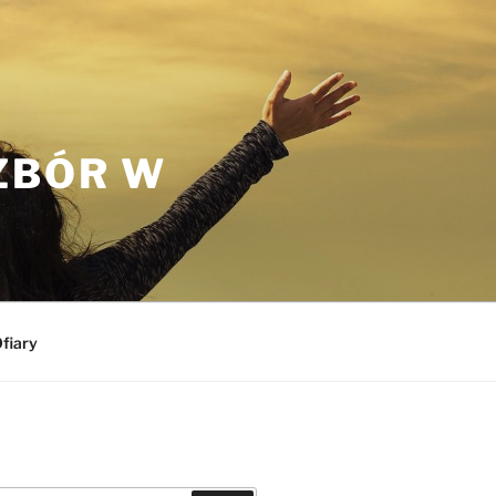
ZBÓR W
fiary