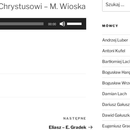
Szukaj:
Chrystusowi – M. Wioska
Używaj
00:00
MÓWCY
strzałek
do
Andrzej Luber
góry
oraz
Antoni Kufel
do
Bartłomiej Lac
dołu
aby
Bogusław Har
zwiększyć
Bogusław Wrz
lub
zmniejszyć
Damian Lach
głośność.
Dariusz Gałus
Dawid Gałuszk
NASTĘPNE
Następny
wpis
Eugeniusz Gra
Eliasz – E. Gradek