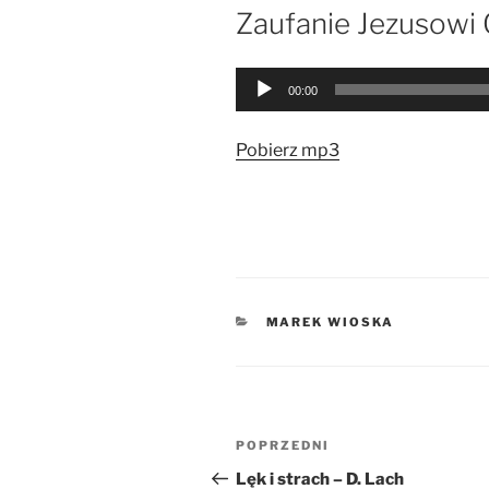
W
Zaufanie Jezusowi 
Odtwarzacz
00:00
plików
dźwiękowych
Pobierz mp3
KATEGORIE
MAREK WIOSKA
Nawigacja
Poprzedni
POPRZEDNI
wpisu
wpis
Lęk i strach – D. Lach