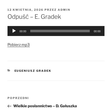
OPUBLIKOWANE
12 KWIETNIA, 2026
PRZEZ
ADMIN
W
Odpuść – E. Gradek
Odtwarzacz
00:00
00:00
plików
dźwiękowych
Pobierz mp3
KATEGORIE
EUGENIUSZ GRADEK
Nawigacja
Poprzedni
POPRZEDNI
wpisu
wpis
Wielkie posłannictwo – D. Gałuszka