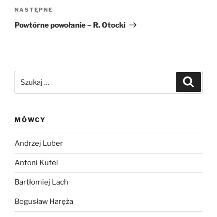
Następny
NASTĘPNE
wpis
Powtórne powołanie – R. Otocki
Szukaj:
Szukaj
MÓWCY
Andrzej Luber
Antoni Kufel
Bartłomiej Lach
Bogusław Haręża