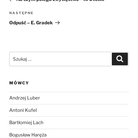
Następny
NASTĘPNE
wpis
Odpuść – E. Gradek
Szukaj:
Szukaj
MÓWCY
Andrzej Luber
Antoni Kufel
Bartłomiej Lach
Bogusław Haręża