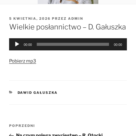
OPUBLIKOWANE
5 KWIETNIA, 2026
PRZEZ
ADMIN
W
Wielkie posłannictwo – D. Gałuszka
Odtwarzacz
00:00
00:00
plików
dźwiękowych
Pobierz mp3
KATEGORIE
DAWID GAŁUSZKA
Nawigacja
Poprzedni
POPRZEDNI
wpisu
wpis
Na czym polega zwycięstwo – R. Otocki