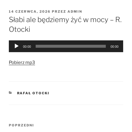
OPUBLIKOWANE
14 CZERWCA, 2026
PRZEZ
ADMIN
W
Słabi ale będziemy żyć w mocy – R.
Otocki
Odtwarzacz
00:00
00:00
plików
dźwiękowych
Pobierz mp3
KATEGORIE
RAFAŁ OTOCKI
Nawigacja
Poprzedni
POPRZEDNI
wpisu