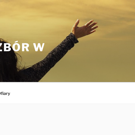
ZBÓR W
fiary