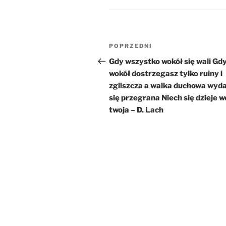
Nawigacja
Poprzedni
POPRZEDNI
wpisu
wpis
Gdy wszystko wokół się wali Gd
wokół dostrzegasz tylko ruiny i
zgliszcza a walka duchowa wyda
się przegrana Niech się dzieje w
twoja – D. Lach