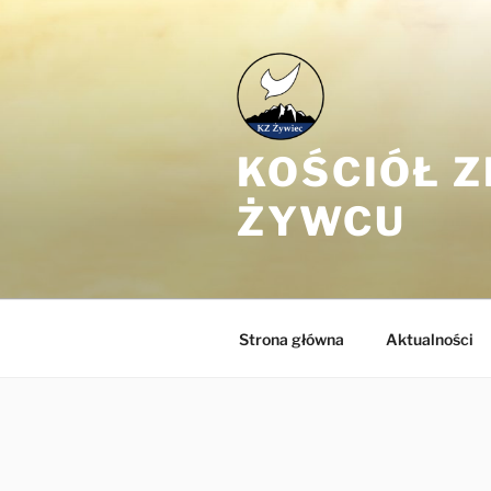
Przejdź
do
treści
KOŚCIÓŁ 
ŻYWCU
Strona główna
Aktualności