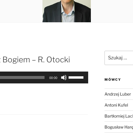
Szukaj:
z Bogiem – R. Otocki
Używaj
00:00
MÓWCY
strzałek
do
Andrzej Luber
góry
oraz
Antoni Kufel
do
Bartłomiej Lac
dołu
aby
Bogusław Har
zwiększyć