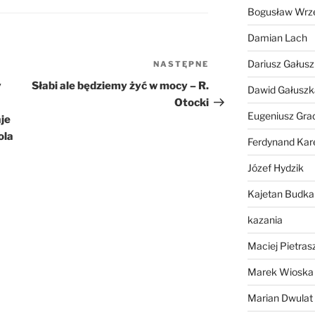
Bogusław Wrz
lub
zmniejszyć
Damian Lach
głośność.
Dariusz Gałus
NASTĘPNE
Następny
wpis
y
Słabi ale będziemy żyć w mocy – R.
Dawid Gałuszk
Otocki
Eugeniusz Gra
je
ola
Ferdynand Kar
Józef Hydzik
Kajetan Budka
kazania
Maciej Pietras
Marek Wioska
Marian Dwulat