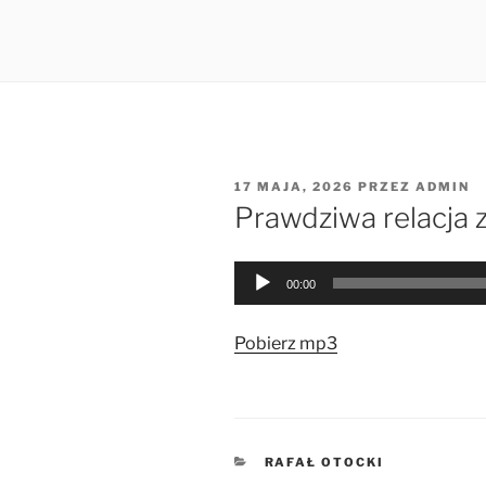
OPUBLIKOWANE
17 MAJA, 2026
PRZEZ
ADMIN
W
Prawdziwa relacja 
Odtwarzacz
00:00
plików
dźwiękowych
Pobierz mp3
KATEGORIE
RAFAŁ OTOCKI