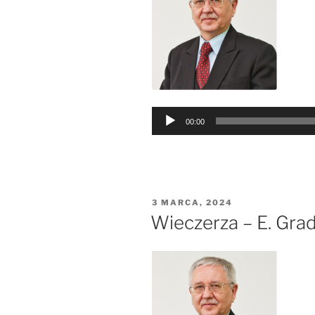
Odtwarzacz
00:00
plików
dźwiękowych
OPUBLIKOWANE
3 MARCA, 2024
W
Wieczerza – E. Gra