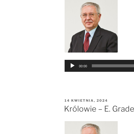
Odtwarzacz
00:00
plików
dźwiękowych
OPUBLIKOWANE
14 KWIETNIA, 2024
W
Królowie – E. Grad