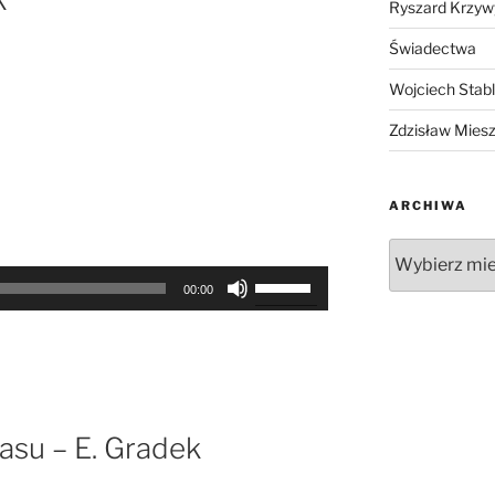
Ryszard Krzyw
aby
zwiększyć
Świadectwa
lub
Wojciech Stab
zmniejszyć
głośność.
Zdzisław Mies
ARCHIWA
Archiwa
Używaj
00:00
strzałek
do
góry
oraz
do
dołu
asu – E. Gradek
aby
zwiększyć