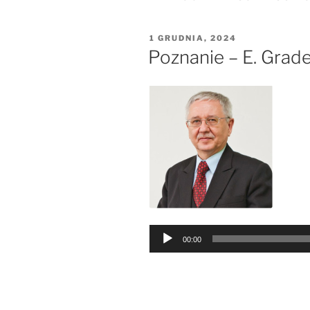
OPUBLIKOWANE
1 GRUDNIA, 2024
W
Poznanie – E. Grad
Odtwarzacz
00:00
plików
dźwiękowych