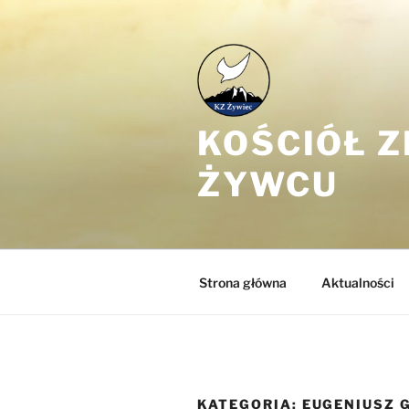
Przejdź
do
treści
KOŚCIÓŁ 
ŻYWCU
Strona główna
Aktualności
KATEGORIA:
EUGENIUSZ 