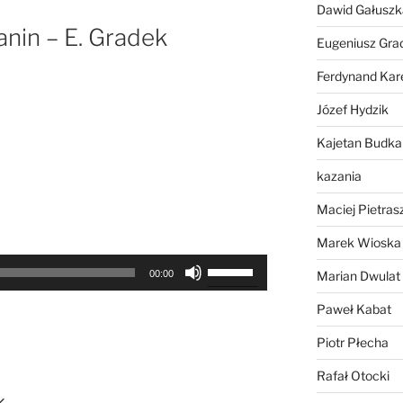
do
Dawid Gałuszk
dołu
anin – E. Gradek
Eugeniusz Gra
aby
zwiększyć
Ferdynand Kar
lub
Józef Hydzik
zmniejszyć
głośność.
Kajetan Budka
kazania
Maciej Pietras
Marek Wioska
Używaj
Marian Dwulat
00:00
strzałek
do
Paweł Kabat
góry
Piotr Płecha
oraz
do
Rafał Otocki
dołu
k