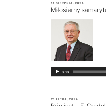
OPUBLIKOWANE
11 SIERPNIA, 2024
W
Miłosierny samaryt
Odtwarzacz
00:00
plików
dźwiękowych
OPUBLIKOWANE
21 LIPCA, 2024
W
Bóg jest – E. Grade