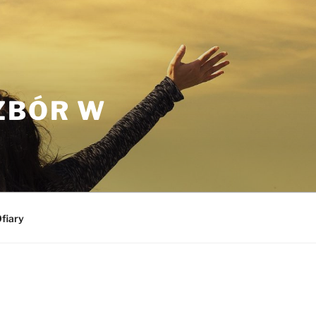
ZBÓR W
fiary