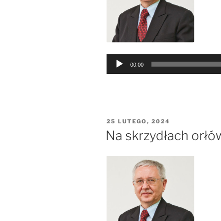
Odtwarzacz
00:00
plików
dźwiękowych
OPUBLIKOWANE
25 LUTEGO, 2024
W
Na skrzydłach orłó