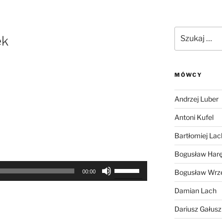
Szukaj:
ek
MÓWCY
Andrzej Luber
Antoni Kufel
Bartłomiej Lac
Bogusław Har
Używaj
Bogusław Wrz
00:00
strzałek
do
Damian Lach
góry
Dariusz Gałus
oraz