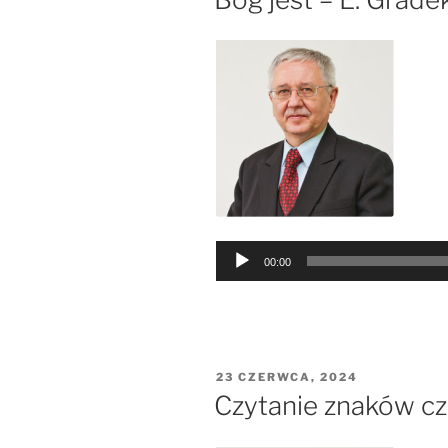
Odtwarzacz
00:00
plików
dźwiękowych
OPUBLIKOWANE
23 CZERWCA, 2024
W
Czytanie znaków cz