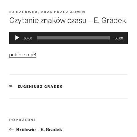
OPUBLIKOWANE
23 CZERWCA, 2024
PRZEZ
ADMIN
W
Czytanie znaków czasu – E. Gradek
Odtwarzacz
00:00
00:00
plików
dźwiękowych
pobierz mp3
KATEGORIE
EUGENIUSZ GRADEK
Nawigacja
Poprzedni
POPRZEDNI
wpisu
wpis
Królowie – E. Gradek