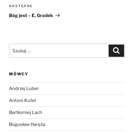
Następny
NASTĘPNE
wpis
Bóg jest – E. Gradek
Szukaj:
Szukaj
MÓWCY
Andrzej Luber
Antoni Kufel
Bartłomiej Lach
Bogusław Haręża