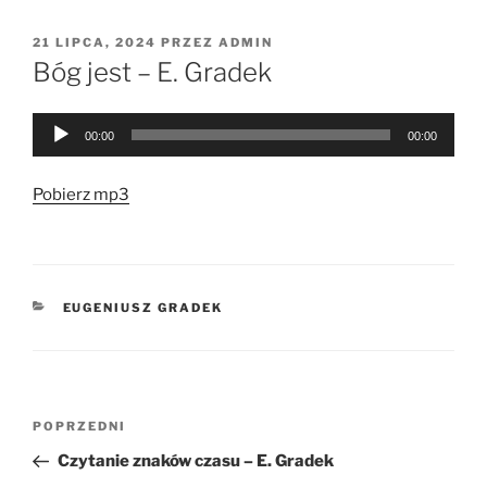
OPUBLIKOWANE
21 LIPCA, 2024
PRZEZ
ADMIN
W
Bóg jest – E. Gradek
Odtwarzacz
00:00
00:00
plików
dźwiękowych
Pobierz mp3
KATEGORIE
EUGENIUSZ GRADEK
Nawigacja
Poprzedni
POPRZEDNI
wpisu
wpis
Czytanie znaków czasu – E. Gradek