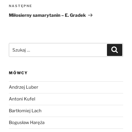
Następny
NASTĘPNE
wpis
Miłosierny samarytanin – E. Gradek
Szukaj:
Szukaj
MÓWCY
Andrzej Luber
Antoni Kufel
Bartłomiej Lach
Bogusław Haręża