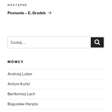
Następny
NASTĘPNE
wpis
Poznanie – E. Gradek
Szukaj:
Szukaj
MÓWCY
Andrzej Luber
Antoni Kufel
Bartłomiej Lach
Bogusław Haręża