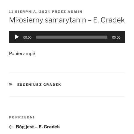
OPUBLIKOWANE
11 SIERPNIA, 2024
PRZEZ
ADMIN
W
Miłosierny samarytanin – E. Gradek
Odtwarzacz
00:00
00:00
plików
dźwiękowych
Pobierz mp3
KATEGORIE
EUGENIUSZ GRADEK
Nawigacja
Poprzedni
POPRZEDNI
wpisu
wpis
Bóg jest – E. Gradek