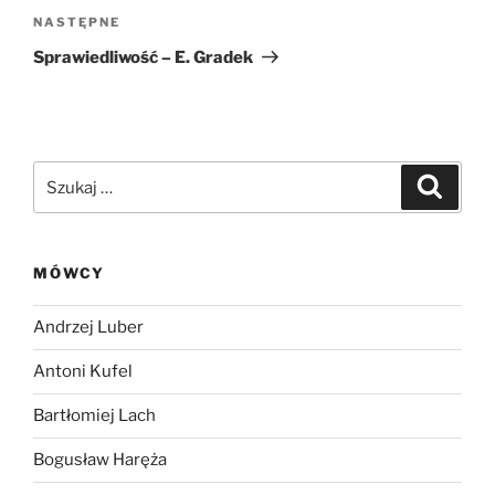
Następny
NASTĘPNE
wpis
Sprawiedliwość – E. Gradek
Szukaj:
Szukaj
MÓWCY
Andrzej Luber
Antoni Kufel
Bartłomiej Lach
Bogusław Haręża