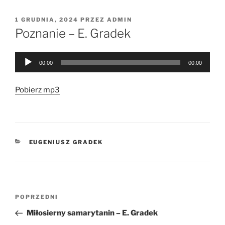
OPUBLIKOWANE
1 GRUDNIA, 2024
PRZEZ
ADMIN
W
Poznanie – E. Gradek
Odtwarzacz
00:00
00:00
plików
dźwiękowych
Pobierz mp3
KATEGORIE
EUGENIUSZ GRADEK
Nawigacja
Poprzedni
POPRZEDNI
wpisu
wpis
Miłosierny samarytanin – E. Gradek