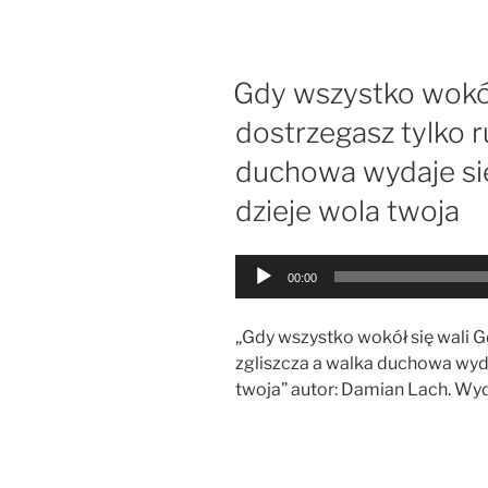
Gdy wszystko wokół
dostrzegasz tylko ru
duchowa wydaje się
dzieje wola twoja
Odtwarzacz
00:00
plików
dźwiękowych
„Gdy wszystko wokół się wali Gd
zgliszcza a walka duchowa wyda
twoja” autor: Damian Lach. Wy