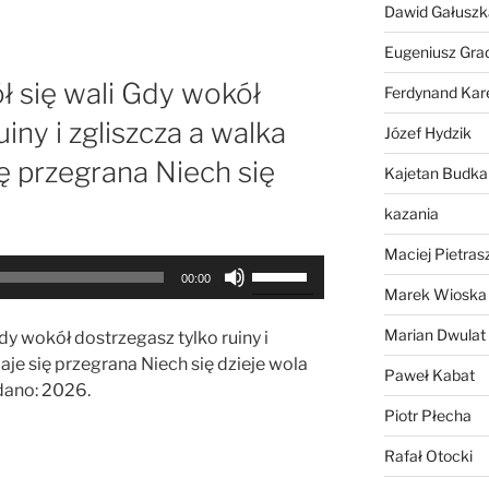
Dawid Gałuszk
do
dołu
Eugeniusz Gra
aby
 się wali Gdy wokół
Ferdynand Kar
zwiększyć
iny i zgliszcza a walka
lub
Józef Hydzik
zmniejszyć
 przegrana Niech się
Kajetan Budka
głośność.
kazania
Maciej Pietras
Używaj
00:00
strzałek
Marek Wioska
do
Marian Dwulat
y wokół dostrzegasz tylko ruiny i
góry
je się przegrana Niech się dzieje wola
oraz
Paweł Kabat
dano: 2026.
do
Piotr Płecha
dołu
aby
Rafał Otocki
zwiększyć