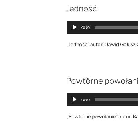
Jedność
Odtwarzacz
00:00
plików
dźwiękowych
„Jedność” autor: Dawid Gałusz
Powtórne powołan
Odtwarzacz
00:00
plików
dźwiękowych
„Powtórne powołanie” autor: R