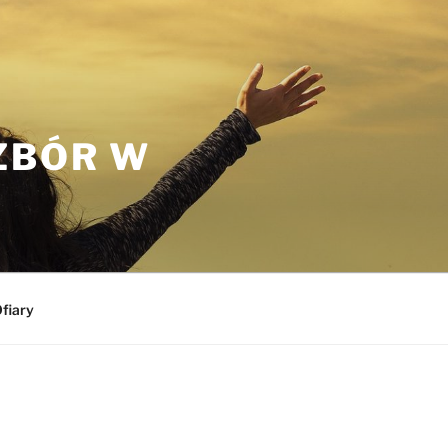
ZBÓR W
fiary