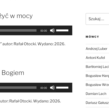
 żyć w mocy
Szukaj:
Używaj
00:00
strzałek
MÓWCY
do
” autor: Rafał Otocki. Wydano: 2026.
góry
Andrzej Luber
oraz
do
Antoni Kufel
dołu
Bartłomiej Lac
aby
z Bogiem
zwiększyć
Bogusław Har
lub
Bogusław Wrz
Używaj
zmniejszyć
00:00
strzałek
głośność.
Damian Lach
do
utor: Rafał Otocki. Wydano: 2026.
Dariusz Gałus
góry
oraz