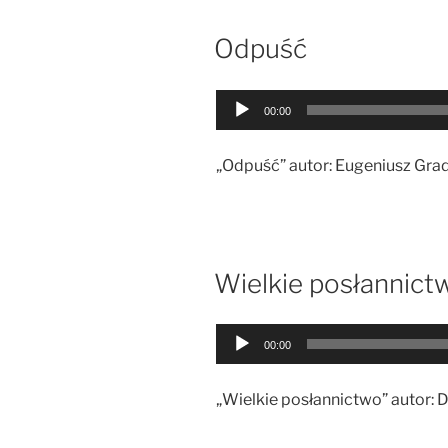
Odpuść
Odtwarzacz
00:00
plików
dźwiękowych
„Odpuść” autor: Eugeniusz Gra
Wielkie posłannict
Odtwarzacz
00:00
plików
dźwiękowych
„Wielkie posłannictwo” autor: