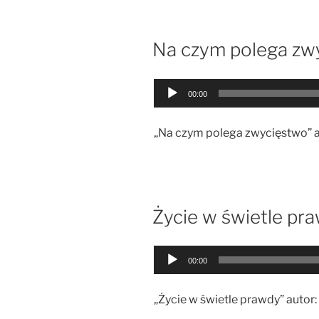
Na czym polega zw
Odtwarzacz
00:00
plików
dźwiękowych
„Na czym polega zwycięstwo” a
Życie w świetle pr
Odtwarzacz
00:00
plików
dźwiękowych
„Życie w świetle prawdy” autor