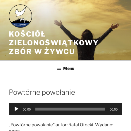
Przejdź
do
treści
KOŚCIÓŁ
ZIELONOŚWIĄTKOWY
ZBÓR W ŻYWCU
Menu
Powtórne powołanie
Odtwarzacz
00:00
00:00
plików
dźwiękowych
„Powtórne powołanie” autor: Rafał Otocki. Wydano: