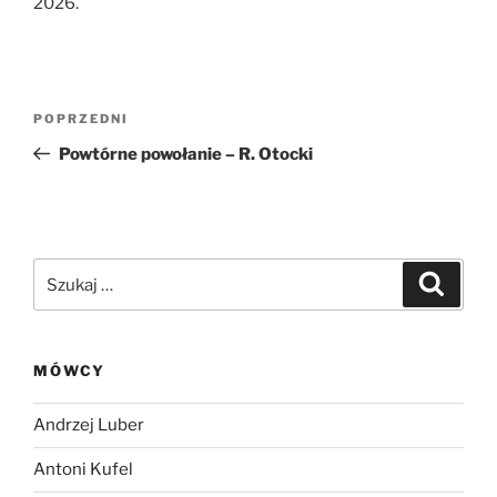
2026.
Nawigacja
Poprzedni
POPRZEDNI
wpisu
wpis
Powtórne powołanie – R. Otocki
Szukaj:
Szukaj
MÓWCY
Andrzej Luber
Antoni Kufel