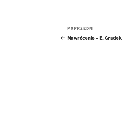
Nawigacja
Poprzedni
POPRZEDNI
wpisu
wpis
Nawrócenie – E. Gradek