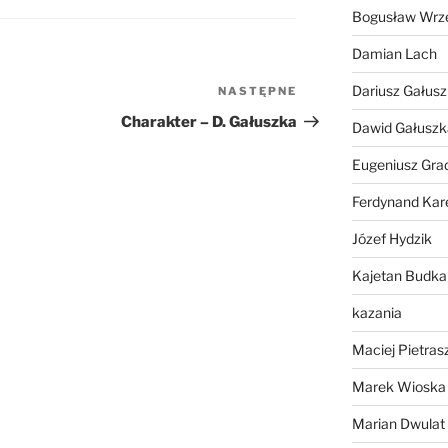
Bogusław Wrz
lub
zmniejszyć
Damian Lach
głośność.
Dariusz Gałus
NASTĘPNE
Następny
wpis
Charakter – D. Gałuszka
Dawid Gałuszk
Eugeniusz Gra
Ferdynand Kar
Józef Hydzik
Kajetan Budka
kazania
Maciej Pietras
Marek Wioska
Marian Dwulat