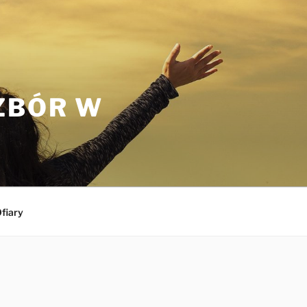
ZBÓR W
fiary