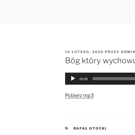
OPUBLIKOWANE
15 LUTEGO, 2026
PRZEZ
ADMI
W
Bóg który wychowuj
Odtwarzacz
00:00
plików
dźwiękowych
Pobierz mp3
KATEGORIE
RAFAŁ OTOCKI