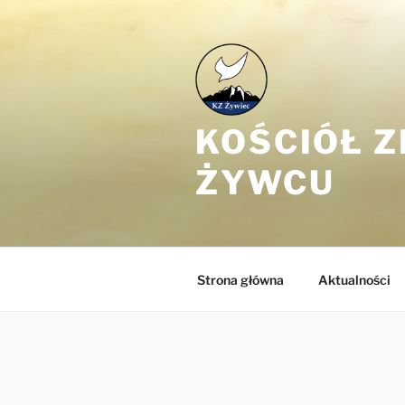
Przejdź
do
treści
KOŚCIÓŁ 
ŻYWCU
Strona główna
Aktualności