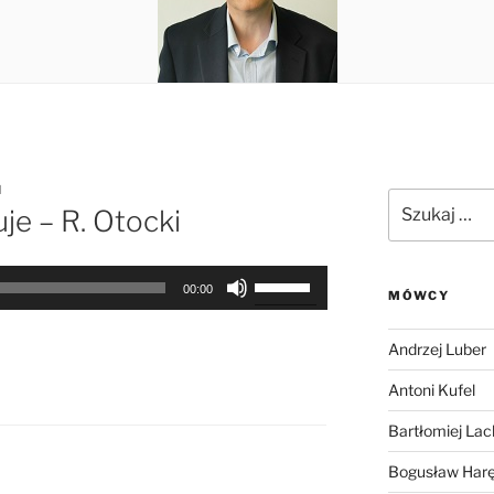
N
Szukaj:
e – R. Otocki
Używaj
00:00
MÓWCY
strzałek
do
Andrzej Luber
góry
oraz
Antoni Kufel
do
Bartłomiej Lac
dołu
aby
Bogusław Har
zwiększyć