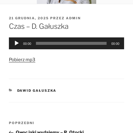
OPUBLIKOWANE
21 GRUDNIA, 2025
PRZEZ
ADMIN
W
Czas – D. Gałuszka
Odtwarzacz
00:00
00:00
plików
dźwiękowych
Pobierz mp3
KATEGORIE
DAWID GAŁUSZKA
Nawigacja
Poprzedni
POPRZEDNI
wpisu
wpis
Owoc jaki wydajemy – R. Otocki