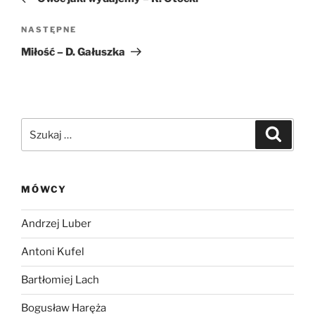
Następny
NASTĘPNE
wpis
Miłość – D. Gałuszka
Szukaj:
Szukaj
MÓWCY
Andrzej Luber
Antoni Kufel
Bartłomiej Lach
Bogusław Haręża