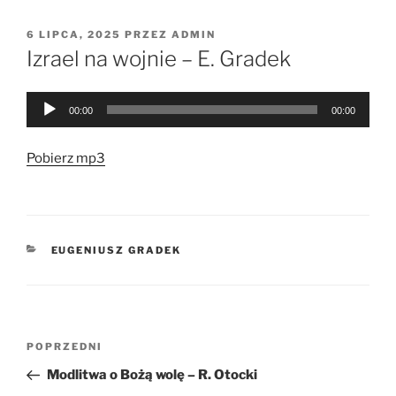
OPUBLIKOWANE
6 LIPCA, 2025
PRZEZ
ADMIN
W
Izrael na wojnie – E. Gradek
Odtwarzacz
00:00
00:00
plików
dźwiękowych
Pobierz mp3
KATEGORIE
EUGENIUSZ GRADEK
Nawigacja
Poprzedni
POPRZEDNI
wpisu
wpis
Modlitwa o Bożą wolę – R. Otocki