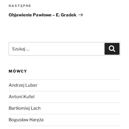
Następny
NASTĘPNE
wpis
Objawienie Pawłowe – E. Gradek
Szukaj:
Szukaj
MÓWCY
Andrzej Luber
Antoni Kufel
Bartłomiej Lach
Bogusław Haręża