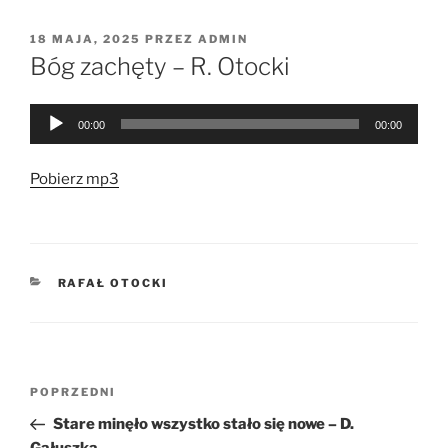
OPUBLIKOWANE
18 MAJA, 2025
PRZEZ
ADMIN
W
Bóg zachęty – R. Otocki
Odtwarzacz
00:00
00:00
plików
dźwiękowych
Pobierz mp3
KATEGORIE
RAFAŁ OTOCKI
Nawigacja
Poprzedni
POPRZEDNI
wpisu
wpis
Stare minęło wszystko stało się nowe – D.