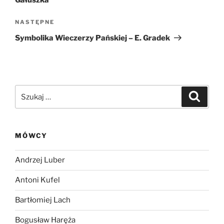
Gałuszka
Następny
NASTĘPNE
wpis
Symbolika Wieczerzy Pańskiej – E. Gradek
Szukaj:
Szukaj
MÓWCY
Andrzej Luber
Antoni Kufel
Bartłomiej Lach
Bogusław Haręża