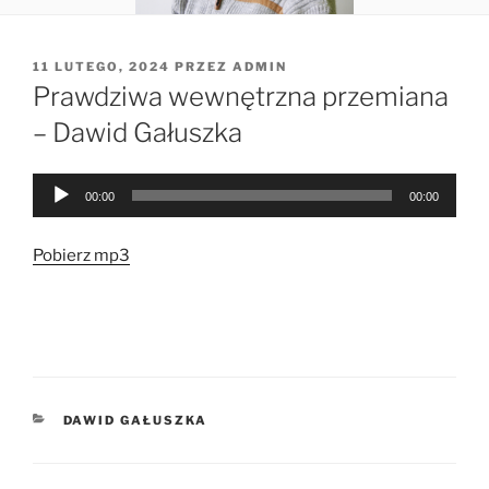
OPUBLIKOWANE
11 LUTEGO, 2024
PRZEZ
ADMIN
W
Prawdziwa wewnętrzna przemiana
– Dawid Gałuszka
Odtwarzacz
00:00
00:00
plików
dźwiękowych
Pobierz mp3
KATEGORIE
DAWID GAŁUSZKA