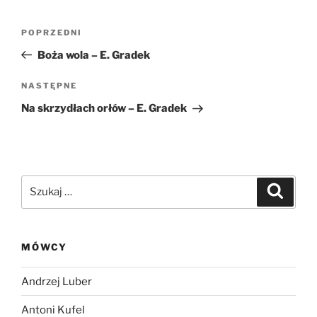
Nawigacja
Poprzedni
POPRZEDNI
wpisu
wpis
Boża wola – E. Gradek
Następny
NASTĘPNE
wpis
Na skrzydłach orłów – E. Gradek
Szukaj:
Szukaj
MÓWCY
Andrzej Luber
Antoni Kufel