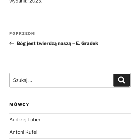
wydania: 2023.
Nawigacja
Poprzedni
POPRZEDNI
wpisu
wpis
Bóg jest twierdzą naszą – E. Gradek
Szukaj:
Szukaj
MÓWCY
Andrzej Luber
Antoni Kufel