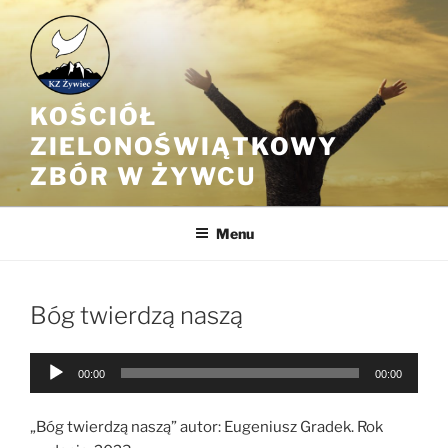
Przejdź
do
treści
KOŚCIÓŁ
ZIELONOŚWIĄTKOWY
ZBÓR W ŻYWCU
Menu
Bóg twierdzą naszą
Odtwarzacz
00:00
00:00
plików
dźwiękowych
„Bóg twierdzą naszą” autor: Eugeniusz Gradek. Rok