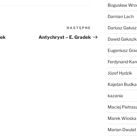
Bogusław Wrz
lub
zmniejszyć
Damian Lach
głośność.
Dariusz Gałus
NASTĘPNE
Następny
wpis
dek
Antychryst – E. Gradek
Dawid Gałuszk
Eugeniusz Gra
Ferdynand Kar
Józef Hydzik
Kajetan Budka
kazania
Maciej Pietras
Marek Wioska
Marian Dwulat