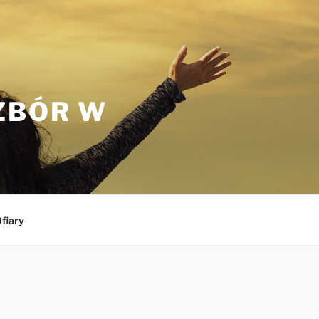
ZBÓR W
fiary