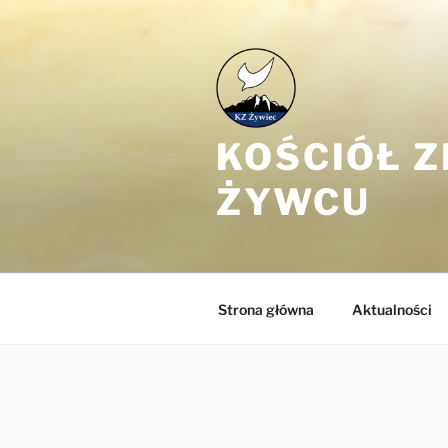
Przejdź
do
treści
KOŚCIÓŁ 
ŻYWCU
Strona główna
Aktualności