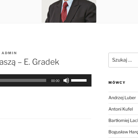
Z
ADMIN
Szukaj:
aszą – E. Gradek
Używaj
00:00
MÓWCY
strzałek
do
Andrzej Luber
góry
oraz
Antoni Kufel
do
Bartłomiej Lac
dołu
aby
Bogusław Har
zwiększyć