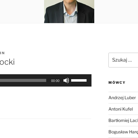
IN
Szukaj:
ocki
Używaj
00:00
MÓWCY
strzałek
do
Andrzej Luber
góry
oraz
Antoni Kufel
do
Bartłomiej Lac
dołu
aby
Bogusław Har
zwiększyć