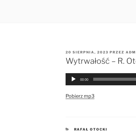
OPUBLIKOWANE
20 SIERPNIA, 2023
PRZEZ
ADM
W
Wytrwałość – R. Ot
Odtwarzacz
00:00
plików
dźwiękowych
Pobierz mp3
KATEGORIE
RAFAŁ OTOCKI