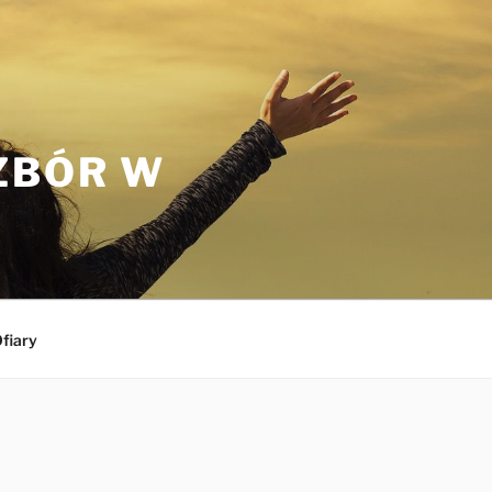
ZBÓR W
fiary