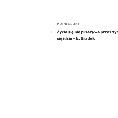
Nawigacja
Poprzedni
POPRZEDNI
wpisu
wpis
Życia się nie przeżywa przez ży
się idzie – E. Gradek