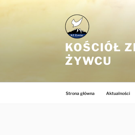
Przejdź
do
treści
KOŚCIÓŁ 
ŻYWCU
Strona główna
Aktualności