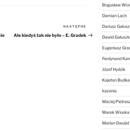
Bogusław Wrz
lub
zmniejszyć
Damian Lach
głośność.
Dariusz Gałus
NASTĘPNE
Następny
wpis
cie
Ale kiedyś tak nie było – E. Gradek
Dawid Gałuszk
Eugeniusz Gra
Ferdynand Kar
Józef Hydzik
Kajetan Budka
kazania
Maciej Pietras
Marek Wioska
Marian Dwulat