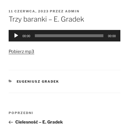
OPUBLIKOWANE
11 CZERWCA, 2023
PRZEZ
ADMIN
W
Trzy baranki – E. Gradek
Odtwarzacz
00:00
00:00
plików
dźwiękowych
Pobierz mp3
KATEGORIE
EUGENIUSZ GRADEK
Nawigacja
Poprzedni
POPRZEDNI
wpisu
wpis
Cielesność – E. Gradek