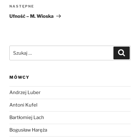
Następny
NASTĘPNE
wpis
Ufność – M. Wioska
Szukaj:
Szukaj
MÓWCY
Andrzej Luber
Antoni Kufel
Bartłomiej Lach
Bogusław Haręża