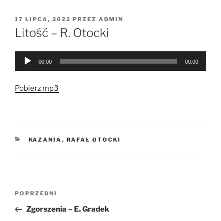
OPUBLIKOWANE
17 LIPCA, 2022
PRZEZ
ADMIN
W
Litość – R. Otocki
Odtwarzacz
00:00
00:00
plików
dźwiękowych
Pobierz mp3
KATEGORIE
KAZANIA
,
RAFAŁ OTOCKI
Nawigacja
Poprzedni
POPRZEDNI
wpisu
wpis
Zgorszenia – E. Gradek