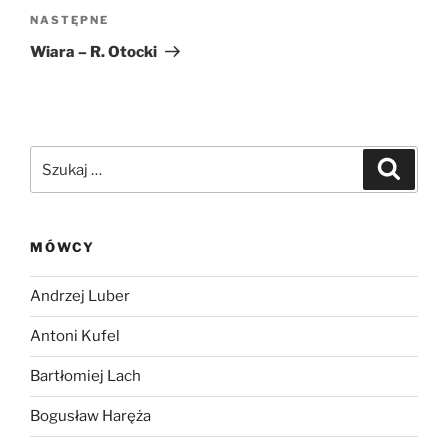
Następny
NASTĘPNE
wpis
Wiara – R. Otocki
Szukaj:
Szukaj
MÓWCY
Andrzej Luber
Antoni Kufel
Bartłomiej Lach
Bogusław Haręża