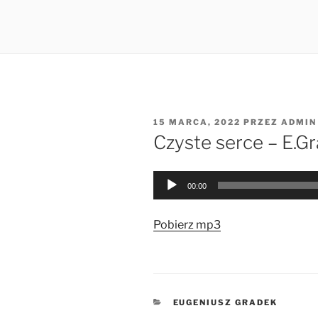
OPUBLIKOWANE
15 MARCA, 2022
PRZEZ
ADMIN
W
Czyste serce – E.G
Odtwarzacz
00:00
plików
dźwiękowych
Pobierz mp3
KATEGORIE
EUGENIUSZ GRADEK