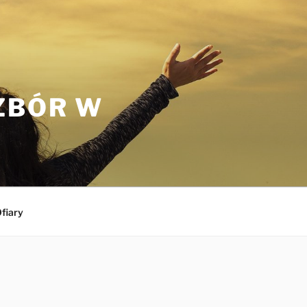
ZBÓR W
fiary