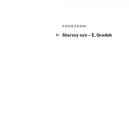
Nawigacja
Poprzedni
POPRZEDNI
wpisu
wpis
Starszy syn – E. Gradek