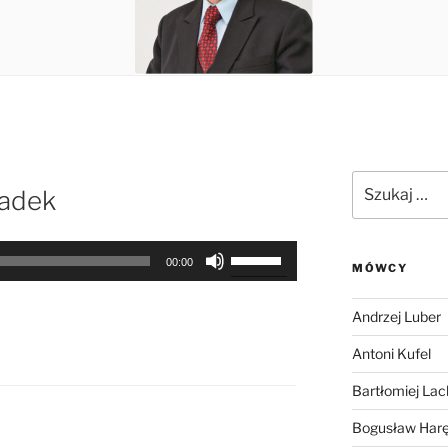
Szukaj:
radek
Używaj
00:00
MÓWCY
strzałek
do
Andrzej Luber
góry
oraz
Antoni Kufel
do
Bartłomiej Lac
dołu
aby
Bogusław Har
zwiększyć