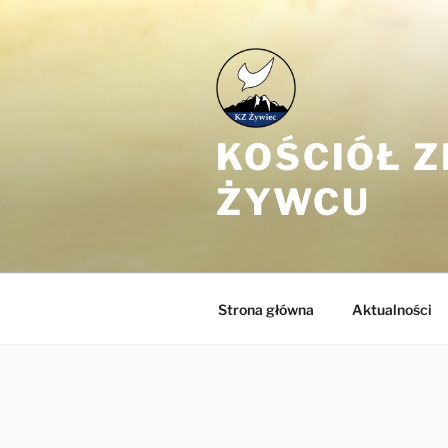
Przejdź
do
treści
KOŚCIÓŁ 
ŻYWCU
Strona główna
Aktualności