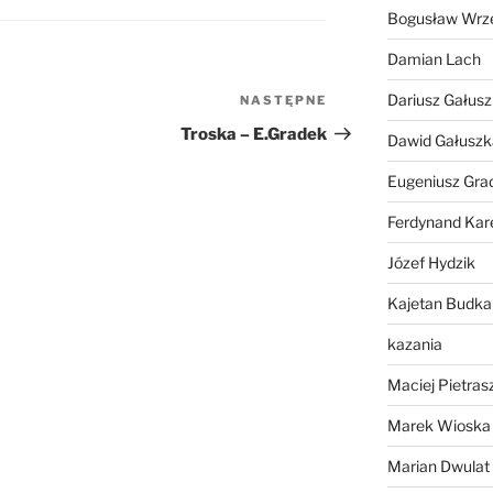
Bogusław Wrz
lub
zmniejszyć
Damian Lach
głośność.
Dariusz Gałus
NASTĘPNE
Następny
wpis
Troska – E.Gradek
Dawid Gałuszk
Eugeniusz Gra
Ferdynand Kar
Józef Hydzik
Kajetan Budka
kazania
Maciej Pietras
Marek Wioska
Marian Dwulat