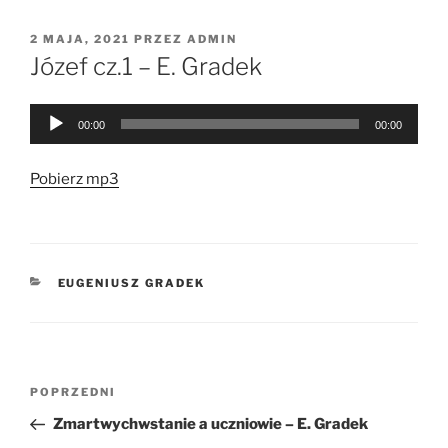
OPUBLIKOWANE
2 MAJA, 2021
PRZEZ
ADMIN
W
Józef cz.1 – E. Gradek
Odtwarzacz
00:00
00:00
plików
dźwiękowych
Pobierz mp3
KATEGORIE
EUGENIUSZ GRADEK
Nawigacja
Poprzedni
POPRZEDNI
wpisu
wpis
Zmartwychwstanie a uczniowie – E. Gradek