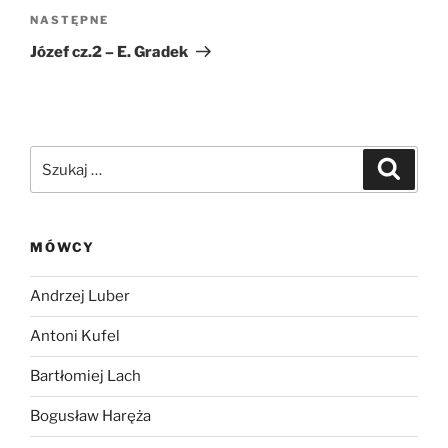
Następny
NASTĘPNE
wpis
Józef cz.2 – E. Gradek
Szukaj:
Szukaj
MÓWCY
Andrzej Luber
Antoni Kufel
Bartłomiej Lach
Bogusław Haręża