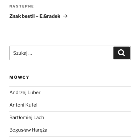
Następny
NASTĘPNE
wpis
Znak bestii – E.Gradek
Szukaj:
Szukaj
MÓWCY
Andrzej Luber
Antoni Kufel
Bartłomiej Lach
Bogusław Haręża