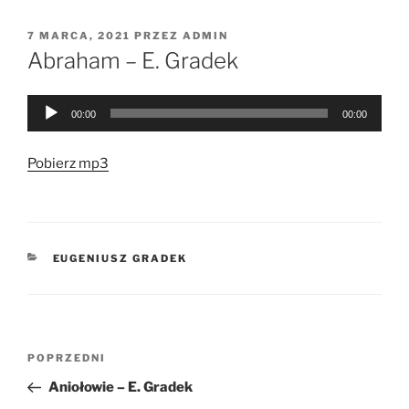
OPUBLIKOWANE
7 MARCA, 2021
PRZEZ
ADMIN
W
Abraham – E. Gradek
Odtwarzacz
00:00
00:00
plików
dźwiękowych
Pobierz mp3
KATEGORIE
EUGENIUSZ GRADEK
Nawigacja
Poprzedni
POPRZEDNI
wpisu
wpis
Aniołowie – E. Gradek