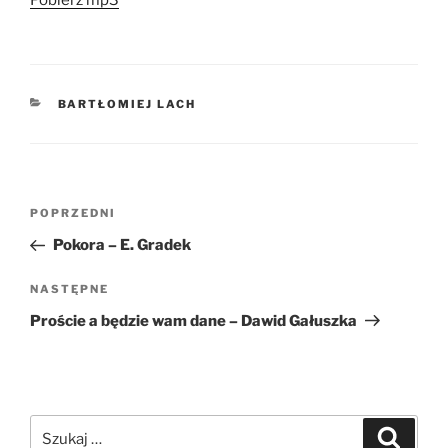
KATEGORIE
BARTŁOMIEJ LACH
Nawigacja
Poprzedni
POPRZEDNI
wpisu
wpis
Pokora – E. Gradek
Następny
NASTĘPNE
wpis
Proście a będzie wam dane – Dawid Gałuszka
Szukaj:
Szukaj