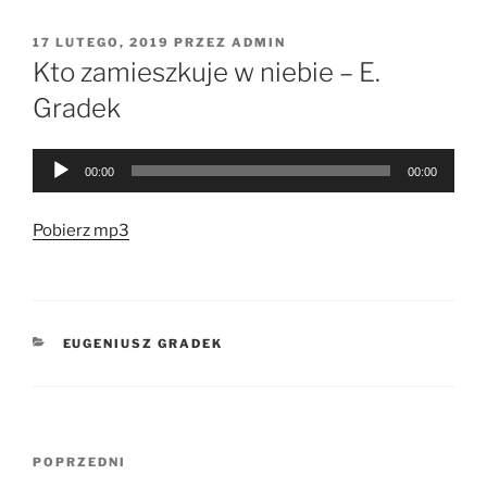
OPUBLIKOWANE
17 LUTEGO, 2019
PRZEZ
ADMIN
W
Kto zamieszkuje w niebie – E.
Gradek
Odtwarzacz
00:00
00:00
plików
dźwiękowych
Pobierz mp3
KATEGORIE
EUGENIUSZ GRADEK
Nawigacja
Poprzedni
POPRZEDNI
wpisu