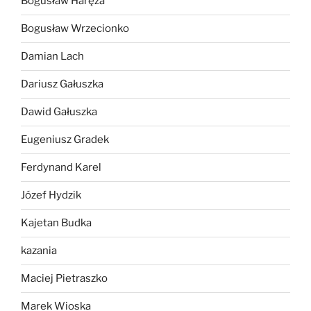
Bogusław Haręża
Bogusław Wrzecionko
Damian Lach
Dariusz Gałuszka
Dawid Gałuszka
Eugeniusz Gradek
Ferdynand Karel
Józef Hydzik
Kajetan Budka
kazania
Maciej Pietraszko
Marek Wioska