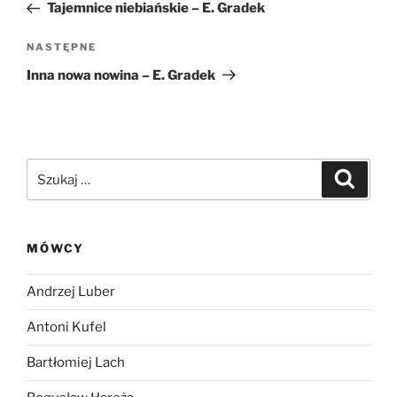
wpis
Tajemnice niebiańskie – E. Gradek
Następny
NASTĘPNE
wpis
Inna nowa nowina – E. Gradek
Szukaj:
Szukaj
MÓWCY
Andrzej Luber
Antoni Kufel
Bartłomiej Lach