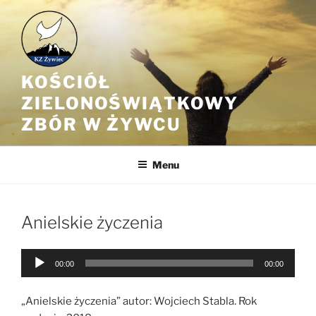
Przejdź
do
treści
KOŚCIÓŁ
ZIELONOŚWIĄTKOWY
ZBÓR W ŻYWCU
Menu
Anielskie życzenia
Odtwarzacz
00:00
00:00
plików
dźwiękowych
„Anielskie życzenia” autor: Wojciech Stabla. Rok