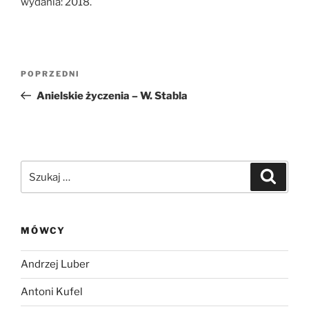
wydania: 2018.
Nawigacja
Poprzedni
POPRZEDNI
wpisu
wpis
Anielskie życzenia – W. Stabla
Szukaj:
Szukaj
MÓWCY
Andrzej Luber
Antoni Kufel