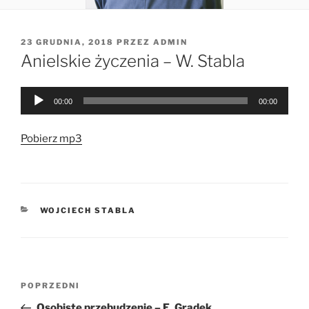
OPUBLIKOWANE
23 GRUDNIA, 2018
PRZEZ
ADMIN
W
Anielskie życzenia – W. Stabla
Odtwarzacz
00:00
00:00
plików
dźwiękowych
Pobierz mp3
KATEGORIE
WOJCIECH STABLA
Nawigacja
Poprzedni
POPRZEDNI
wpisu
wpis
Osobiste przebudzenie – E. Gradek