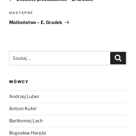
Następny
NASTĘPNE
wpis
Małżeństwo – E. Gradek
Szukaj:
Szukaj
MÓWCY
Andrzej Luber
Antoni Kufel
Bartłomiej Lach
Bogusław Haręża