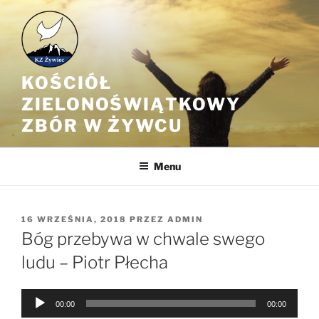
Przejdź
do
treści
KOŚCIÓŁ
ZIELONOŚWIĄTKOWY
ZBÓR W ŻYWCU
Menu
OPUBLIKOWANE
16 WRZEŚNIA, 2018
PRZEZ
ADMIN
W
Bóg przebywa w chwale swego
ludu – Piotr Płecha
Odtwarzacz
00:00
00:00
plików