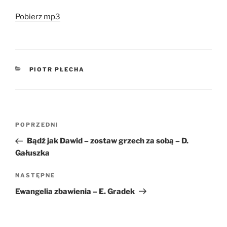
dźwiękowych
Pobierz mp3
KATEGORIE
PIOTR PŁECHA
Nawigacja
Poprzedni
POPRZEDNI
wpisu
wpis
Bądź jak Dawid – zostaw grzech za sobą – D.
Gałuszka
Następny
NASTĘPNE
wpis
Ewangelia zbawienia – E. Gradek