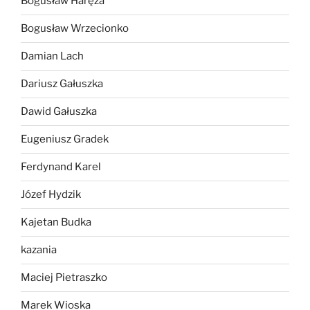
Bogusław Haręża
Bogusław Wrzecionko
Damian Lach
Dariusz Gałuszka
Dawid Gałuszka
Eugeniusz Gradek
Ferdynand Karel
Józef Hydzik
Kajetan Budka
kazania
Maciej Pietraszko
Marek Wioska