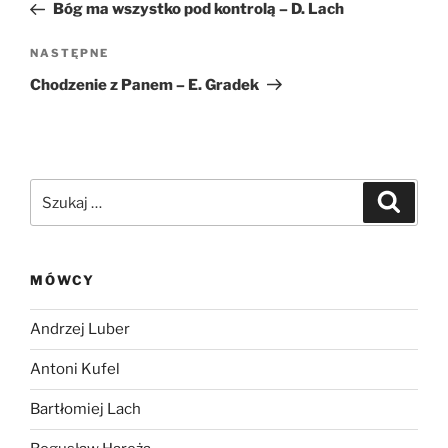
wpis
Bóg ma wszystko pod kontrolą – D. Lach
Następny
NASTĘPNE
wpis
Chodzenie z Panem – E. Gradek
Szukaj:
Szukaj
MÓWCY
Andrzej Luber
Antoni Kufel
Bartłomiej Lach