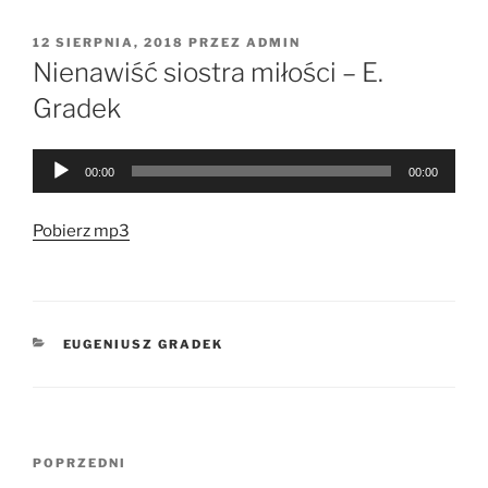
OPUBLIKOWANE
12 SIERPNIA, 2018
PRZEZ
ADMIN
W
Nienawiść siostra miłości – E.
Gradek
Odtwarzacz
00:00
00:00
plików
dźwiękowych
Pobierz mp3
KATEGORIE
EUGENIUSZ GRADEK
Nawigacja
Poprzedni
POPRZEDNI
wpisu