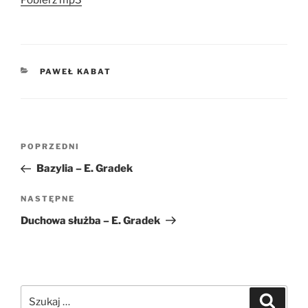
KATEGORIE
PAWEŁ KABAT
Nawigacja
Poprzedni
POPRZEDNI
wpisu
wpis
Bazylia – E. Gradek
Następny
NASTĘPNE
wpis
Duchowa służba – E. Gradek
Szukaj:
Szukaj