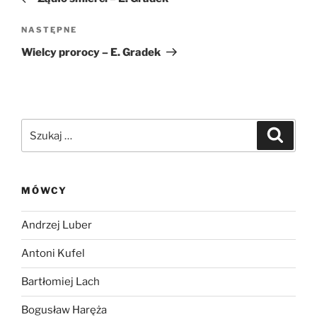
Następny
NASTĘPNE
wpis
Wielcy prorocy – E. Gradek
Szukaj:
Szukaj
MÓWCY
Andrzej Luber
Antoni Kufel
Bartłomiej Lach
Bogusław Haręża