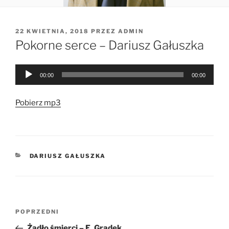
OPUBLIKOWANE
22 KWIETNIA, 2018
PRZEZ
ADMIN
W
Pokorne serce – Dariusz Gałuszka
Odtwarzacz
00:00
00:00
plików
dźwiękowych
Pobierz mp3
KATEGORIE
DARIUSZ GAŁUSZKA
Nawigacja
Poprzedni
POPRZEDNI
wpisu
wpis
Żądło śmierci – E. Gradek