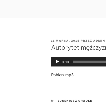
OPUBLIKOWANE
11 MARCA, 2018
PRZEZ
ADMIN
W
Autorytet mężczyzn
Odtwarzacz
00:00
plików
dźwiękowych
Pobierz mp3
KATEGORIE
EUGENIUSZ GRADEK