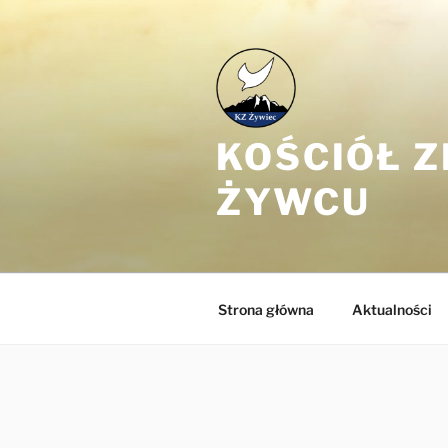
Przejdź
do
treści
KOŚCIÓŁ 
ŻYWCU
Strona główna
Aktualności