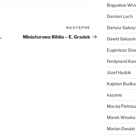
Bogusław Wrz
lub
zmniejszyć
Damian Lach
głośność.
Dariusz Gałus
NASTĘPNE
Następny
wpis
.
Miniaturowa Biblia – E. Gradek
Dawid Gałuszk
Eugeniusz Gra
Ferdynand Kar
Józef Hydzik
Kajetan Budka
kazania
Maciej Pietras
Marek Wioska
Marian Dwulat