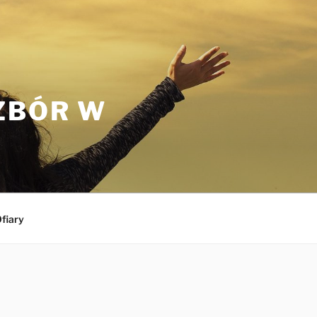
ZBÓR W
fiary