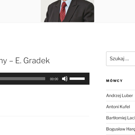
Szukaj:
y – E. Gradek
Używaj
00:00
MÓWCY
strzałek
do
Andrzej Luber
góry
oraz
Antoni Kufel
do
Bartłomiej Lac
dołu
aby
Bogusław Har
zwiększyć