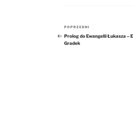
Nawigacja
Poprzedni
POPRZEDNI
wpisu
wpis
Prolog do Ewangelii Łukasza – E
Gradek