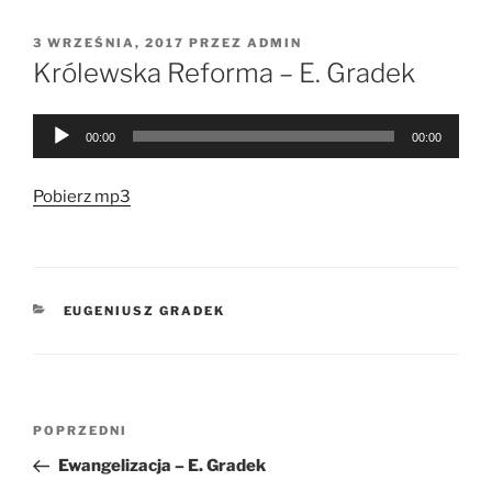
OPUBLIKOWANE
3 WRZEŚNIA, 2017
PRZEZ
ADMIN
W
Królewska Reforma – E. Gradek
Odtwarzacz
00:00
00:00
plików
dźwiękowych
Pobierz mp3
KATEGORIE
EUGENIUSZ GRADEK
Nawigacja
Poprzedni
POPRZEDNI
wpisu
wpis
Ewangelizacja – E. Gradek