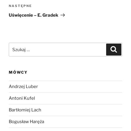
Następny
NASTĘPNE
wpis
Uświęcenie – E. Gradek
Szukaj:
Szukaj
MÓWCY
Andrzej Luber
Antoni Kufel
Bartłomiej Lach
Bogusław Haręża