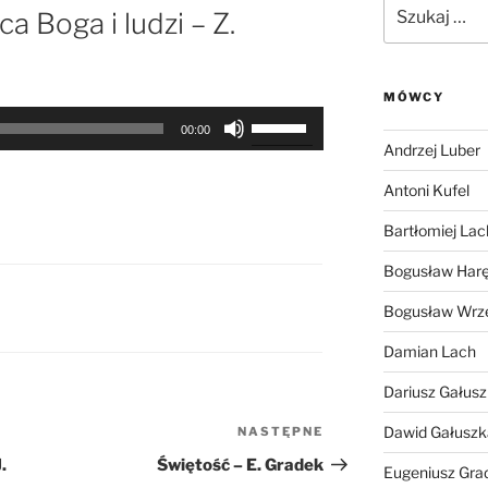
Szukaj:
a Boga i ludzi – Z.
MÓWCY
Używaj
00:00
strzałek
Andrzej Luber
do
Antoni Kufel
góry
oraz
Bartłomiej Lac
do
Bogusław Har
dołu
aby
Bogusław Wrz
zwiększyć
Damian Lach
lub
zmniejszyć
Dariusz Gałus
głośność.
Dawid Gałuszk
NASTĘPNE
Następny
wpis
.
Świętość – E. Gradek
Eugeniusz Gra