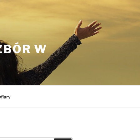
ZBÓR W
fiary