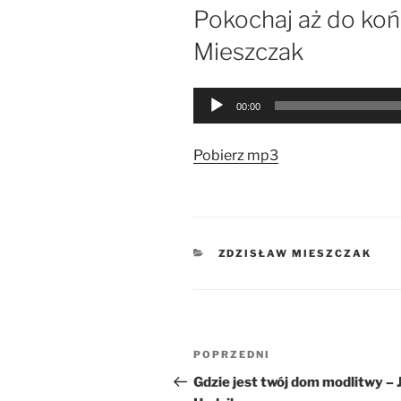
W
Pokochaj aż do końc
Mieszczak
Odtwarzacz
00:00
plików
dźwiękowych
Pobierz mp3
KATEGORIE
ZDZISŁAW MIESZCZAK
Nawigacja
Poprzedni
POPRZEDNI
wpisu
wpis
Gdzie jest twój dom modlitwy – J