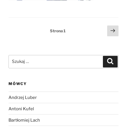
Stronicowanie
Nast
Strona
1
stro
wpisów
Szukaj:
Szukaj
MÓWCY
Andrzej Luber
Antoni Kufel
Bartłomiej Lach