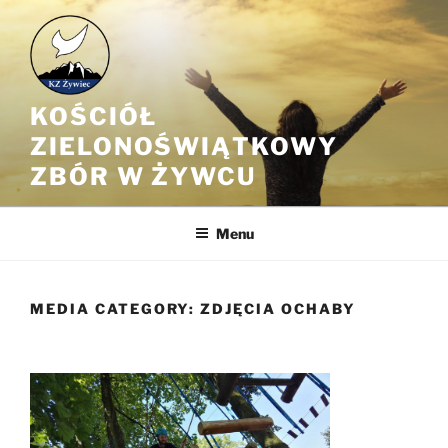
Przejdź
do
treści
KOŚCIÓŁ
ZIELONOŚWIĄTKOWY
ZBÓR W ŻYWCU
Menu
MEDIA CATEGORY:
ZDJĘCIA OCHABY