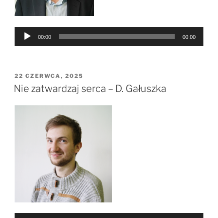
Odtwarzacz
00:00
00:00
plików
dźwiękowych
OPUBLIKOWANE
22 CZERWCA, 2025
W
Nie zatwardzaj serca – D. Gałuszka