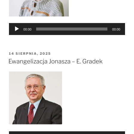
Odtwarzacz
00:00
00:00
plików
dźwiękowych
OPUBLIKOWANE
14 SIERPNIA, 2025
W
Ewangelizacja Jonasza – E. Gradek