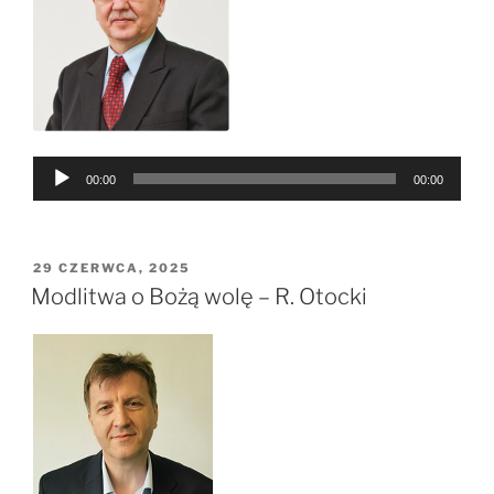
Odtwarzacz
00:00
00:00
plików
dźwiękowych
OPUBLIKOWANE
29 CZERWCA, 2025
W
Modlitwa o Bożą wolę – R. Otocki