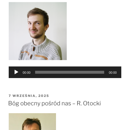
Odtwarzacz
00:00
00:00
plików
dźwiękowych
OPUBLIKOWANE
7 WRZEŚNIA, 2025
W
Bóg obecny pośród nas – R. Otocki