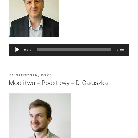
Odtwarzacz
00:00
00:00
plików
dźwiękowych
OPUBLIKOWANE
31 SIERPNIA, 2025
W
Modlitwa – Podstawy – D. Gałuszka