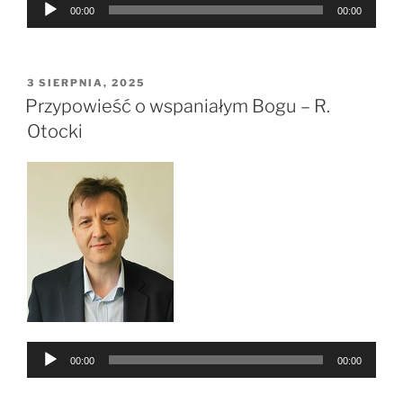
Odtwarzacz
00:00
00:00
plików
dźwiękowych
OPUBLIKOWANE
3 SIERPNIA, 2025
W
Przypowieść o wspaniałym Bogu – R.
Otocki
Odtwarzacz
00:00
00:00
plików
dźwiękowych