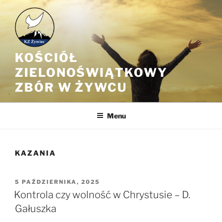
Przejdź
do
treści
KOŚCIÓŁ
ZIELONOŚWIĄTKOWY
ZBÓR W ŻYWCU
Menu
KAZANIA
OPUBLIKOWANE
5 PAŹDZIERNIKA, 2025
W
Kontrola czy wolność w Chrystusie – D.
Gałuszka