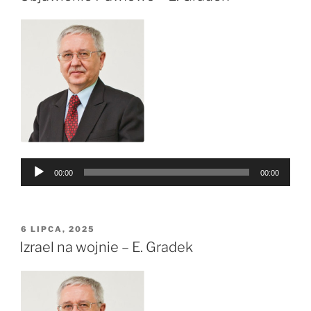
Odtwarzacz
00:00
00:00
plików
dźwiękowych
OPUBLIKOWANE
6 LIPCA, 2025
W
Izrael na wojnie – E. Gradek