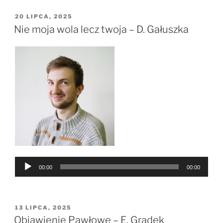
OPUBLIKOWANE
20 LIPCA, 2025
W
Nie moja wola lecz twoja – D. Gałuszka
Odtwarzacz
00:00
00:00
plików
dźwiękowych
OPUBLIKOWANE
13 LIPCA, 2025
W
Objawienie Pawłowe – E. Gradek