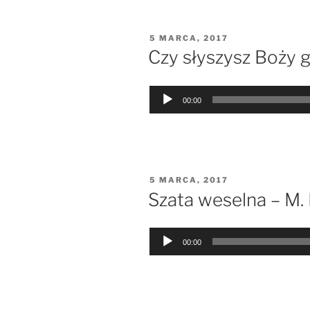
OPUBLIKOWANE
5 MARCA, 2017
W
Czy słyszysz Boży g
Odtwarzacz
00:00
plików
dźwiękowych
OPUBLIKOWANE
5 MARCA, 2017
W
Szata weselna – M.
Odtwarzacz
00:00
plików
dźwiękowych