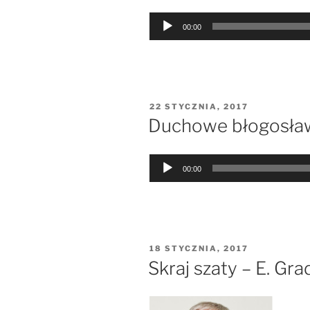
Odtwarzacz
00:00
plików
dźwiękowych
OPUBLIKOWANE
22 STYCZNIA, 2017
W
Duchowe błogosław
Odtwarzacz
00:00
plików
dźwiękowych
OPUBLIKOWANE
18 STYCZNIA, 2017
W
Skraj szaty – E. Gr