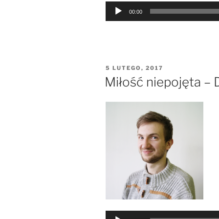
Odtwarzacz
00:00
plików
dźwiękowych
OPUBLIKOWANE
5 LUTEGO, 2017
W
Miłość niepojęta – 
Odtwarzacz