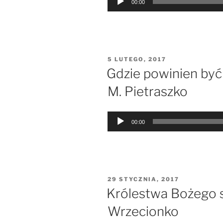
00:00
plików
dźwiękowych
OPUBLIKOWANE
5 LUTEGO, 2017
W
Gdzie powinien być
M. Pietraszko
Odtwarzacz
00:00
plików
dźwiękowych
OPUBLIKOWANE
29 STYCZNIA, 2017
W
Królestwa Bożego s
Wrzecionko