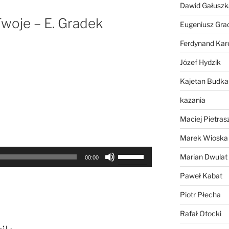
Dawid Gałuszk
do
dołu
Twoje – E. Gradek
Eugeniusz Gra
aby
zwiększyć
Ferdynand Kar
lub
Józef Hydzik
zmniejszyć
głośność.
Kajetan Budka
kazania
Maciej Pietras
Marek Wioska
Używaj
Marian Dwulat
00:00
strzałek
Paweł Kabat
do
góry
Piotr Płecha
oraz
Rafał Otocki
do
dołu