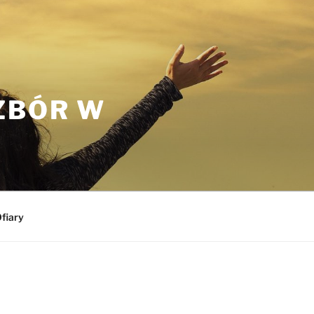
ZBÓR W
fiary