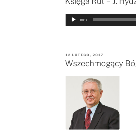
Księga Rut – J. Hyd
Odtwarzacz
00:00
plików
dźwiękowych
OPUBLIKOWANE
12 LUTEGO, 2017
W
Wszechmogący Bóg