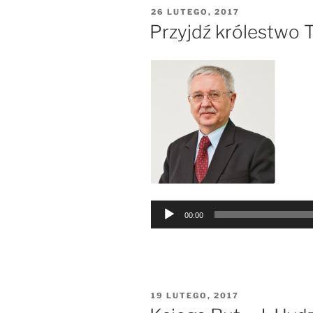
OPUBLIKOWANE
26 LUTEGO, 2017
W
Przyjdź królestwo 
Odtwarzacz
00:00
plików
dźwiękowych
OPUBLIKOWANE
19 LUTEGO, 2017
W