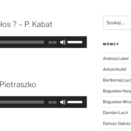
Szukaj:
łos ? – P. Kabat
Używaj
00:00
MÓWCY
strzałek
do
Andrzej Luber
góry
oraz
Antoni Kufel
do
Bartłomiej Lac
dołu
 Pietraszko
aby
Bogusław Har
zwiększyć
Używaj
Bogusław Wrz
lub
00:00
strzałek
zmniejszyć
Damian Lach
do
głośność.
góry
Dariusz Gałus
oraz