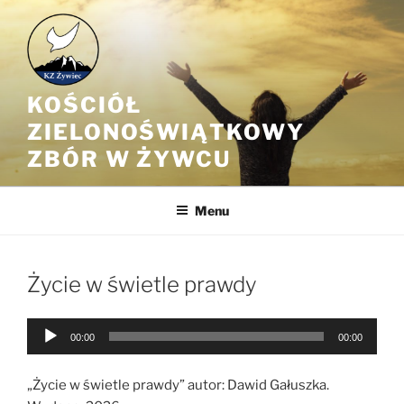
Przejdź
do
treści
KOŚCIÓŁ
ZIELONOŚWIĄTKOWY
ZBÓR W ŻYWCU
Menu
Życie w świetle prawdy
Odtwarzacz
00:00
00:00
plików
dźwiękowych
„Życie w świetle prawdy” autor: Dawid Gałuszka.