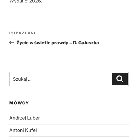
Wydano: 2026.
Nawigacja
Poprzedni
POPRZEDNI
wpisu
wpis
Życie w świetle prawdy – D. Gałuszka
Szukaj:
Szukaj
MÓWCY
Andrzej Luber
Antoni Kufel