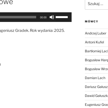
łowe
Szukaj:
Używaj
00:00
strzałek
MÓWCY
do
ugeniusz Gradek. Rok wydania: 2025.
góry
Andrzej Luber
oraz
Antoni Kufel
do
dołu
Bartłomiej Lac
aby
Bogusław Har
zwiększyć
k
lub
Bogusław Wrz
zmniejszyć
Damian Lach
głośność.
Dariusz Gałus
Dawid Gałuszk
Eugeniusz Gra