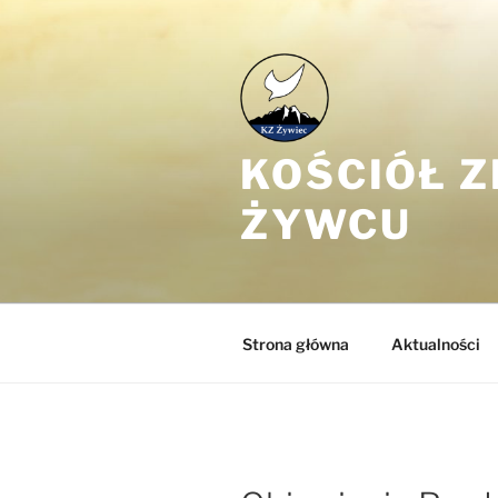
Przejdź
do
treści
KOŚCIÓŁ 
ŻYWCU
Strona główna
Aktualności