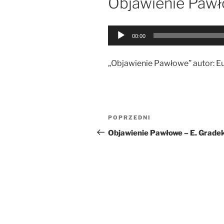
Objawienie Paw
Odtwarzacz
00:00
plików
dźwiękowych
„Objawienie Pawłowe” autor: E
Nawigacja
Poprzedni
POPRZEDNI
wpisu
wpis
Objawienie Pawłowe – E. Grade