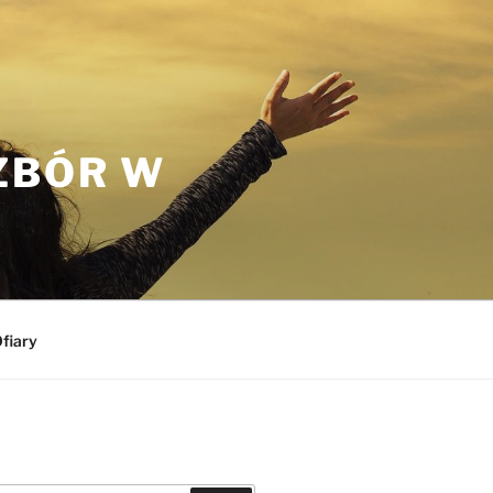
ZBÓR W
fiary