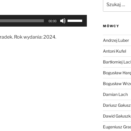
Szukaj:
Używaj
00:00
strzałek
MÓWCY
do
radek. Rok wydania: 2024.
góry
Andrzej Luber
oraz
Antoni Kufel
do
dołu
Bartłomiej Lac
aby
Bogusław Har
zwiększyć
lub
Bogusław Wrz
zmniejszyć
Damian Lach
głośność.
Dariusz Gałus
Dawid Gałuszk
Eugeniusz Gra