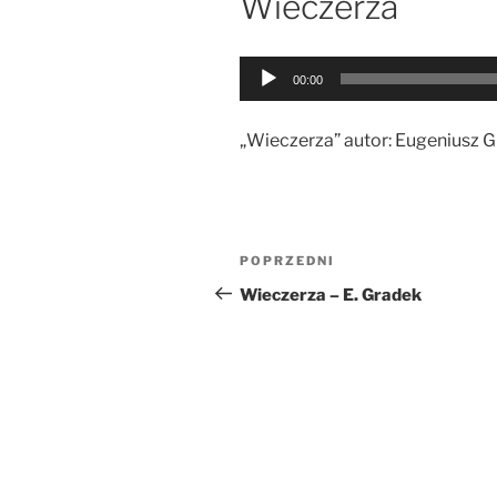
Wieczerza
Odtwarzacz
00:00
plików
dźwiękowych
„Wieczerza” autor: Eugeniusz G
Nawigacja
Poprzedni
POPRZEDNI
wpisu
wpis
Wieczerza – E. Gradek