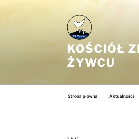
Przejdź
do
treści
KOŚCIÓŁ 
ŻYWCU
Strona główna
Aktualności